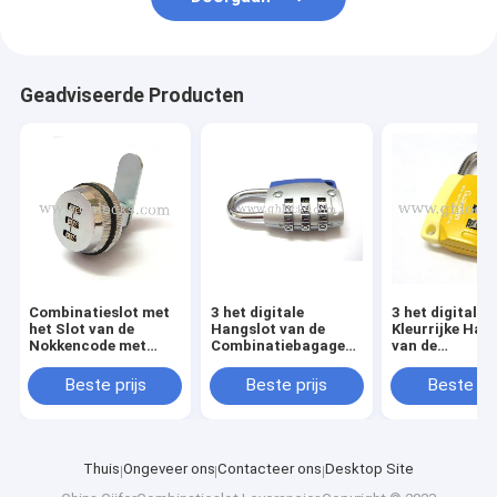
Geadviseerde Producten
Combinatieslot met
3 het digitale
3 het digitale
het Slot van de
Hangslot van de
Kleurrijke Han
Nokkencode met
Combinatiebagage
van de
Sluitenplaat
met EMBLEEM
Bagagecombin
Beste prijs
Beste prijs
Beste pri
Thuis
Ongeveer ons
Contacteer ons
Desktop Site