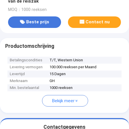
van de reiszak
MOQ：1000 reeksen
Beste prijs
Contact nu
Productomschrijving
Betalingscondities
T/T, Western Union
Levering vermogen
100.000 reeksen per Maand
Levertijd
15 Dagen
Merknaam
GH
Min. bestelaantal
1000 reeksen
Bekijk meer
Contactgegevens